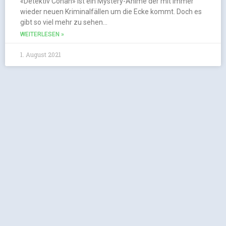
«Detektiv Conan» ist ein Mystery-Anime der mit immer
wieder neuen Kriminalfällen um die Ecke kommt. Doch es
gibt so viel mehr zu sehen…
WEITERLESEN »
1. August 2021