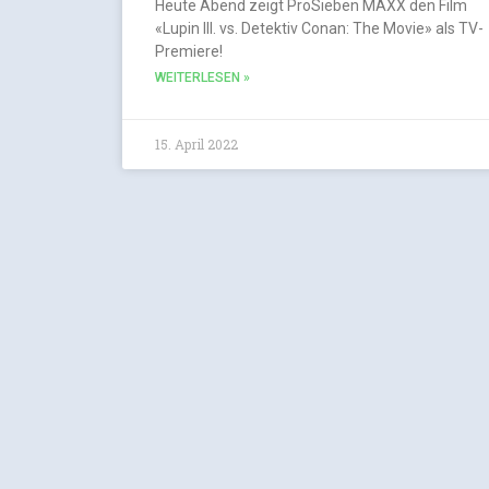
Heute Abend zeigt ProSieben MAXX den Film
«Lupin III. vs. Detektiv Conan: The Movie» als TV-
Premiere!
WEITERLESEN »
15. April 2022