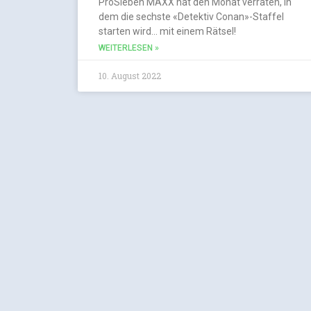
ProSieben MAXX hat den Monat verraten, in
dem die sechste «Detektiv Conan»-Staffel
starten wird… mit einem Rätsel!
WEITERLESEN »
10. August 2022