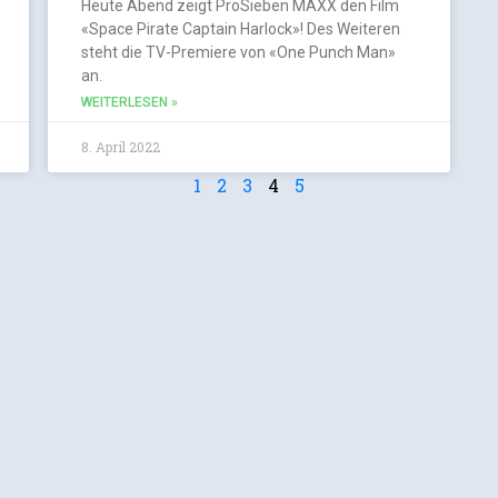
Heute Abend zeigt ProSieben MAXX den Film
«Space Pirate Captain Harlock»! Des Weiteren
steht die TV-Premiere von «One Punch Man»
an.
WEITERLESEN »
8. April 2022
1
2
3
4
5