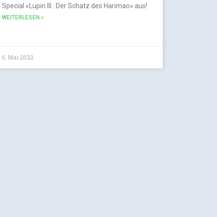
Special «Lupin III.: Der Schatz des Harimao» aus!
WEITERLESEN »
6. Mai 2022