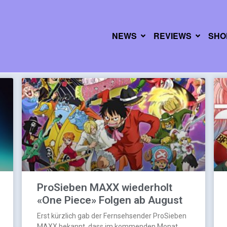
NEWS
REVIEWS
SHO
ProSieben MAXX wiederholt
«One Piece» Folgen ab August
Erst kürzlich gab der Fernsehsender ProSieben
MAXX bekannt, dass im kommenden Monat