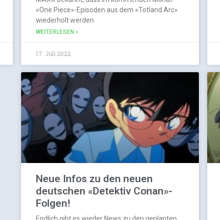
«One Piece»-Episoden aus dem «Totland Arc»
wiederholt werden.
WEITERLESEN »
17. Juli 2022
Neue Infos zu den neuen
deutschen «Detektiv Conan»-
Folgen!
Endlich gibt es wieder News zu den geplanten