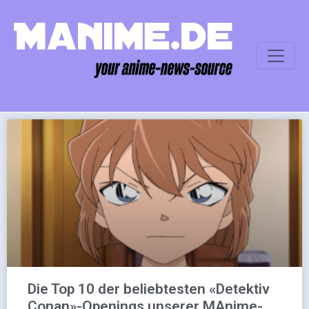
Die Top 10 der beliebtesten «Detektiv
Conan»-Openings unserer MAnime-