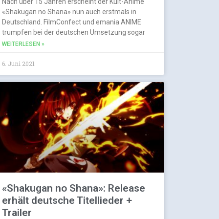
Nach über 15 Jahren erscheint der Kult-Anime
«Shakugan no Shana» nun auch erstmals in
Deutschland. FilmConfect und emania ANIME
trumpfen bei der deutschen Umsetzung sogar
WEITERLESEN »
6. Juni 2021
«Shakugan no Shana»: Release
erhält deutsche Titellieder +
Trailer