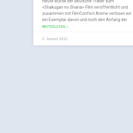
Heute wurde der deutsche Trailer zum
«Shakugan no Shana»-Film veröffentlicht und
zusammen mit FilmConfect Anime verlosen wir
ein Exemplar davon und noch den Anfang der
WEITERLESEN »
5. Januar 2022