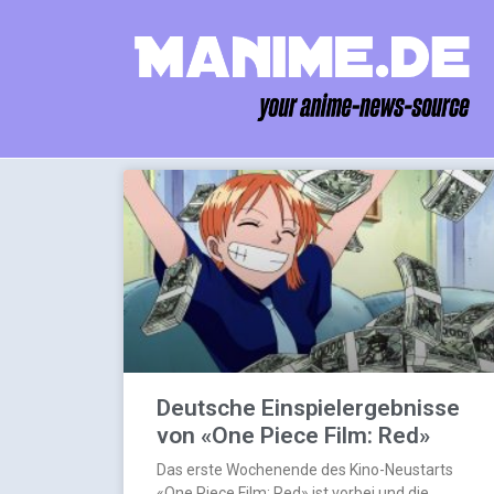
Deutsche Einspielergebnisse
von «One Piece Film: Red»
Das erste Wochenende des Kino-Neustarts
«One Piece Film: Red» ist vorbei und die