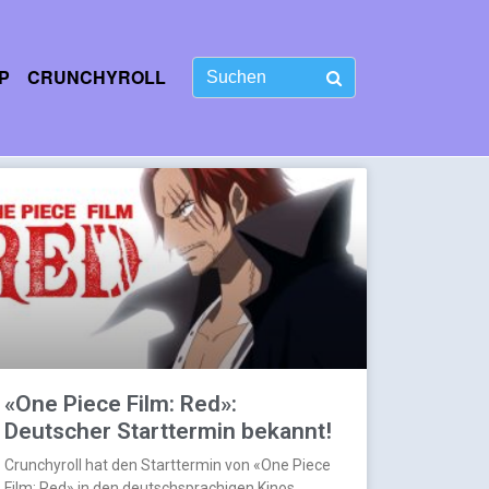
P
CRUNCHYROLL
«One Piece Film: Red»:
Deutscher Starttermin bekannt!
Crunchyroll hat den Starttermin von «One Piece
Film: Red» in den deutschsprachigen Kinos