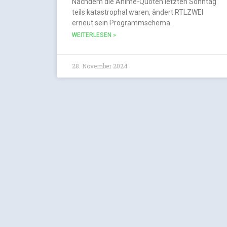
Nachdem die Anime-Quoten letzten Sonntag
teils katastrophal waren, ändert RTLZWEI
erneut sein Programmschema.
WEITERLESEN »
28. November 2024