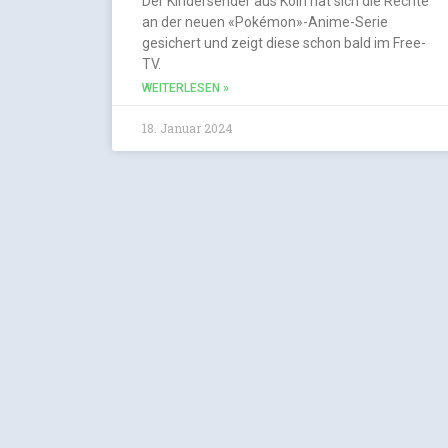
Der Kindersender aus Köln hat sich die Rechte
an der neuen «Pokémon»-Anime-Serie
gesichert und zeigt diese schon bald im Free-
TV.
WEITERLESEN »
18. Januar 2024