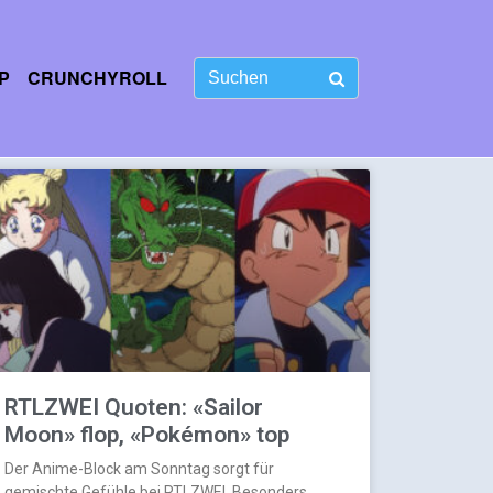
P
CRUNCHYROLL
RTLZWEI Quoten: «Sailor
Moon» flop, «Pokémon» top
Der Anime-Block am Sonntag sorgt für
gemischte Gefühle bei RTLZWEI. Besonders