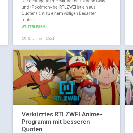
Der gestrige Anime-Mittag mit «Dragon Ball»
und «Pokémon» bei RTLZWEI ist ein aus
Quotensicht zu einem völligen Desaster
mutiert.
WEITERLESEN »
25. November 2024
Verkürztes RTLZWEI Anime-
Programm mit besseren
Quoten