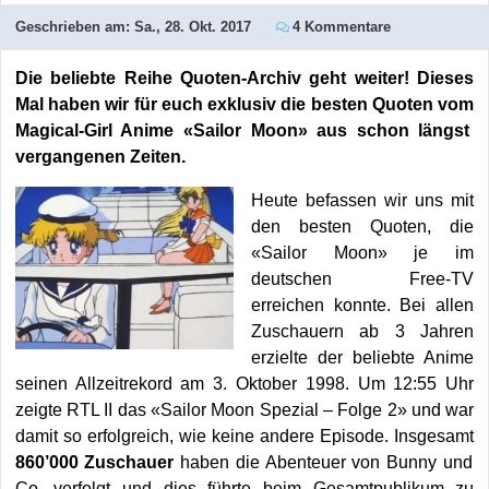
Geschrieben am:
Sa., 28. Okt. 2017
4 Kommentare
Die beliebte Reihe Quoten-Archiv geht weiter! Dieses
Mal haben wir für euch exklusiv die besten Quoten vom
Magical-Girl Anime «Sailor Moon» aus schon längst
vergangenen Zeiten.
Heute befassen wir uns mit
den besten Quoten, die
«Sailor Moon» je im
deutschen Free-TV
erreichen konnte. Bei allen
Zuschauern ab 3 Jahren
erzielte der beliebte Anime
seinen Allzeitrekord am 3. Oktober 1998. Um 12:55 Uhr
zeigte RTL II das «Sailor Moon Spezial – Folge 2» und war
damit so erfolgreich, wie keine andere Episode. Insgesamt
860’000 Zuschauer
haben die Abenteuer von Bunny und
Co. verfolgt und dies führte beim Gesamtpublikum zu