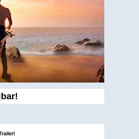
gbar!
railer!