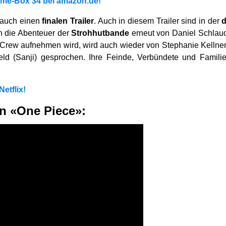
ime-Box 34 bei amazon.de!
n auch einen
finalen Trailer
. Auch in diesem Trailer sind in der
n die Abenteuer der
Strohhutbande
erneut von Daniel Schlauc
e Crew aufnehmen wird, wird auch wieder von Stephanie Kellne
ld (Sanji) gesprochen. Ihre Feinde, Verbündete und Familie 
etflix!
on «One Piece»: