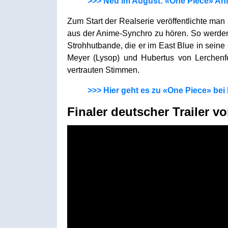
>>> Neu im August: «One Piece» An
Zum Start der Realserie veröffentlichte ma
aus der Anime-Synchro zu hören. So werde
Strohhutbande, die er im East Blue in sein
Meyer (Lysop) und Hubertus von Lerchenfe
vertrauten Stimmen.
>>> Hier geht es zu «One Piece» bei N
Finaler deutscher Trailer v