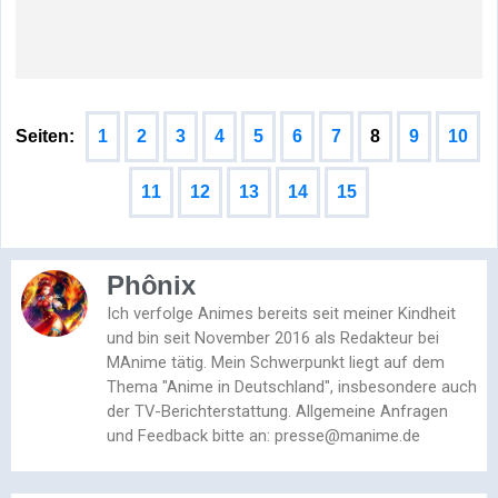
Seiten:
1
2
3
4
5
6
7
8
9
10
11
12
13
14
15
Phônix
Ich verfolge Animes bereits seit meiner Kindheit
und bin seit November 2016 als Redakteur bei
MAnime tätig. Mein Schwerpunkt liegt auf dem
Thema "Anime in Deutschland", insbesondere auch
der TV-Berichterstattung. Allgemeine Anfragen
und Feedback bitte an: presse@manime.de