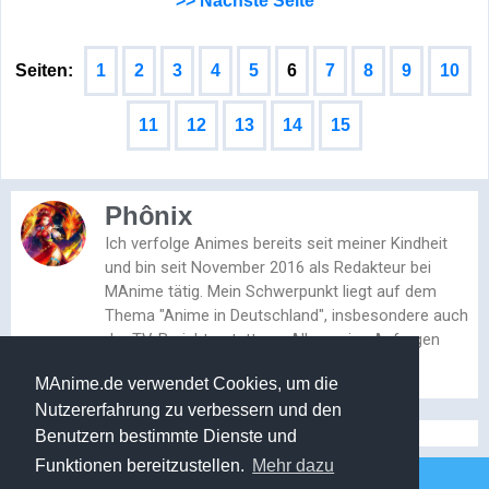
Seiten:
1
2
3
4
5
6
7
8
9
10
11
12
13
14
15
Phônix
Ich verfolge Animes bereits seit meiner Kindheit
und bin seit November 2016 als Redakteur bei
MAnime tätig. Mein Schwerpunkt liegt auf dem
Thema "Anime in Deutschland", insbesondere auch
der TV-Berichterstattung. Allgemeine Anfragen
und Feedback bitte an: presse@manime.de
MAnime.de verwendet Cookies, um die
Nutzererfahrung zu verbessern und den
Benutzern bestimmte Dienste und
Funktionen bereitzustellen.
Mehr dazu