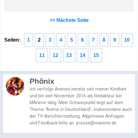
>> Nächste Seite
Seiten:
1
2
3
4
5
6
7
8
9
10
11
12
13
14
15
Phônix
Ich verfolge Animes bereits seit meiner Kindheit
und bin seit November 2016 als Redakteur bei
MAnime tätig. Mein Schwerpunkt liegt auf dem
Thema "Anime in Deutschland", insbesondere auch
der TV-Berichterstattung. Allgemeine Anfragen
und Feedback bitte an: presse@manime.de