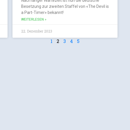
Nach langer Wartezeit ist nun die deutsche
Besetzung zur zweiten Staffel von «The Devil is
a Part-Timer» bekannt!
WEITERLESEN »
22. Dezember 2023
1
2
3
4
5