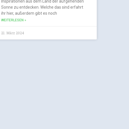
Inspirationen aus dem Land der aufgehenden
Sonne zu entdecken. Welche das sind erfahrt
ihr hier, außerdem gibt es noch
WEITERLESEN »
21. März 2024