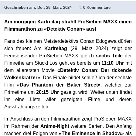
Geschrieben am:
Do., 28. März 2024
0 Kommentare
Am morgigen Karfreitag strahlt ProSieben MAXX einen
Filmmarathon zu «Detektiv Conan» aus!
Fans des kleinen Meisterdetektivs Conan Edogawa dürfen
sich freuen: Am
Karfreitag
(29. März 2024) zeigt der
Fernsehsender ProSieben MAXX gleich
sechs Teile
der
Filmreihe am Stück! Los geht es bereits um
11:10 Uhr
mit
dem allerersten Movie
«Detektiv Conan: Der tickende
Wolkenkratzer»
. Das Finale bildet schließlich der sechste
Film
«Das Phantom der Baker Street»
, welcher zur
Primetime um
20:15 Uhr
gezeigt wird. Weiter unten findet
ihr eine Liste aller gezeigten Filme und deren
Ausstrahlungszeiten.
Im Anschluss an den Filmmarathon zeigt ProSieben MAXX
im Rahmen der
Anime-Night
weitere Serien. Den Anfang
machen drei Folgen von
«The Eminence in Shadow»
als