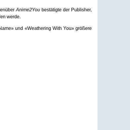
genüber
Anime2You
bestätigte der Publisher,
fen werde.
r Name» und «Weathering With You» größere