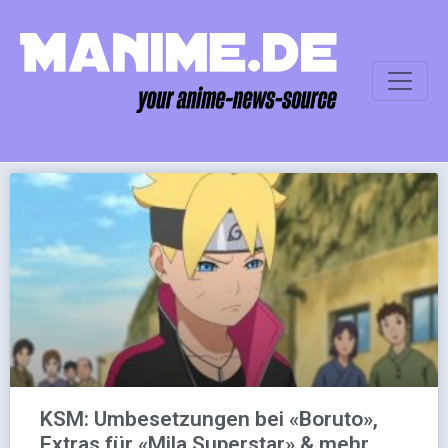
KSM: Umbesetzungen bei «Boruto»,
Extras für «Mila Superstar» & mehr