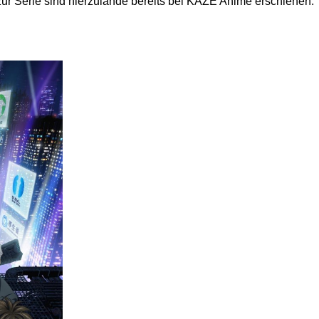
 zur Serie sind hierzulande bereits bei KAZÉ Anime erschienen.