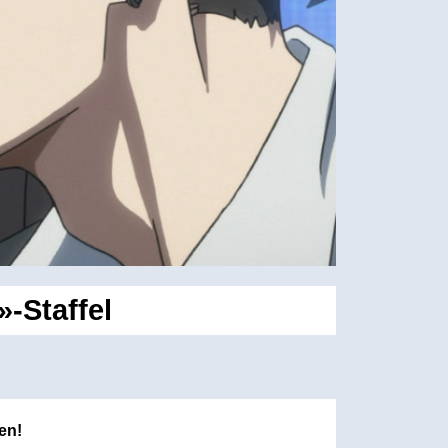
-Staffel
en!