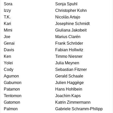
Sora
Sonja Spuhl
Izzy
Christopher Kohn
T.K.
Nicolás Artajo
Kari
Josephine Schmidt
Mimi
Giuliana Jakobeit
Joe
Marius Clarén
Genai
Frank Schröder
Davis
Fabian Hollwitz
Ken
Timmo Niesner
Yolei
Julia Meynen
Cody
Sebastian Fitzner
Agumon
Gerald Schaale
Gabumon
Julien Haggège
Patamon
Hans Hohlbein
Tentomon
Joachim Kaps
Gatomon
Katrin Zimmermann
Palmon
Gabriele Schramm-Philipp