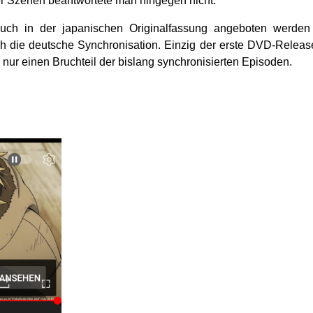
er Szenen beantwortete man hingegen nicht.
ch in der japanischen Originalfassung angeboten werden
ich die deutsche Synchronisation. Einzig der erste DVD-Relea
nur einen Bruchteil der bislang synchronisierten Episoden.