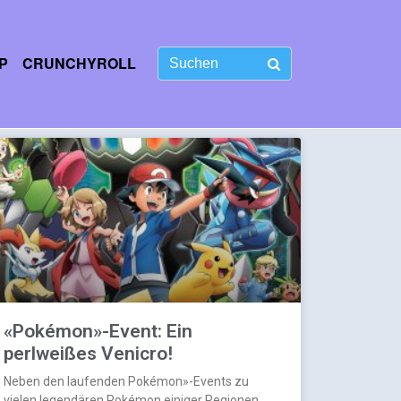
P
CRUNCHYROLL
«Pokémon»-Event: Ein
perlweißes Venicro!
Neben den laufenden Pokémon»-Events zu
vielen legendären Pokémon einiger Regionen,