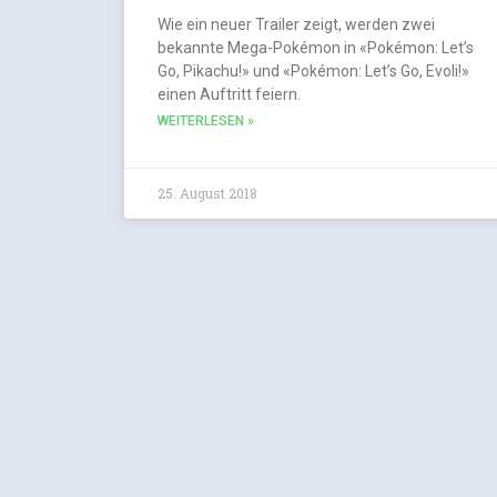
Wie ein neuer Trailer zeigt, werden zwei
bekannte Mega-Pokémon in «Pokémon: Let’s
Go, Pikachu!» und «Pokémon: Let’s Go, Evoli!»
einen Auftritt feiern.
WEITERLESEN »
25. August 2018