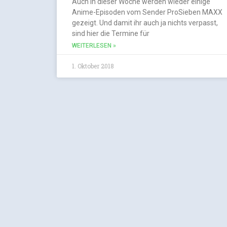
Auch in dieser Woche werden wieder einige
Anime-Episoden vom Sender ProSieben MAXX
gezeigt. Und damit ihr auch ja nichts verpasst,
sind hier die Termine für
WEITERLESEN »
1. Oktober 2018