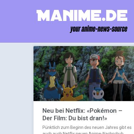
Neu bei Netflix: «Pokémon –
Der Film: Du bist dran!»
Pünktlich zum Beginn des neuen Jahres gibt es
auch auch Netflix neuen Anime-Nachschub.