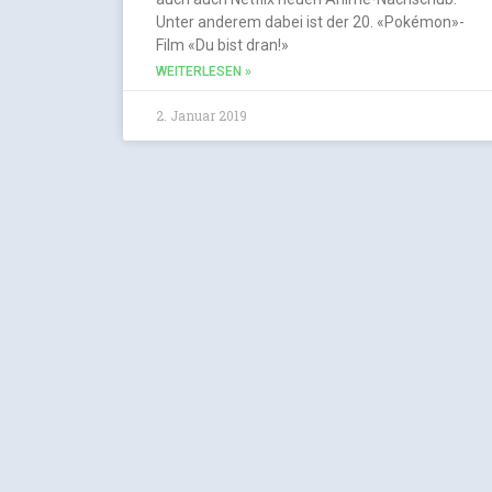
Unter anderem dabei ist der 20. «Pokémon»-
Film «Du bist dran!»
WEITERLESEN »
2. Januar 2019