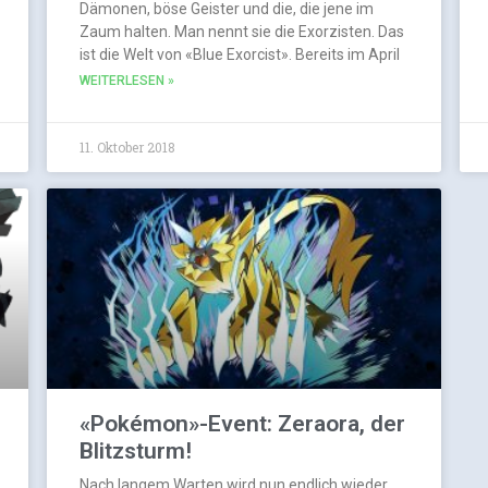
Dämonen, böse Geister und die, die jene im
Zaum halten. Man nennt sie die Exorzisten. Das
ist die Welt von «Blue Exorcist». Bereits im April
WEITERLESEN »
11. Oktober 2018
«Pokémon»-Event: Zeraora, der
Blitzsturm!
Nach langem Warten wird nun endlich wieder