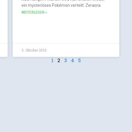
ein mysteriöses Pokémon verteilt: Zeraora.
WEITERLESEN »
3. Oktober 2018
1
2
3
4
5