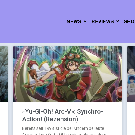
NEWS
REVIEWS
SHO
«Yu-Gi-Oh! Arc-V»: Synchro-
Action! (Rezension)
Bereits seit 1998 ist die bei Kindern beliebte
Animereihe «Yu-Gi-Oh!» nicht mehr aus dem