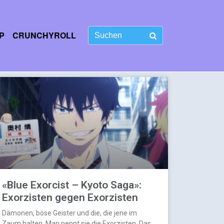
P
CRUNCHYROLL
«Blue Exorcist – Kyoto Saga»:
Exorzisten gegen Exorzisten
Dämonen, böse Geister und die, die jene im
Zaum halten. Man nennt sie die Exorzisten. Das