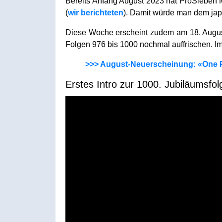
Bereits Anfang August 2023 hat ProSieben
(
wir berichteten
). Damit würde man dem jap
Diese Woche erscheint zudem am 18. Augu
Folgen 976 bis 1000 nochmal auffrischen. Im
>>> August-Neuerscheinung: «One P
Erstes Intro zur 1000. Jubiläumsfo