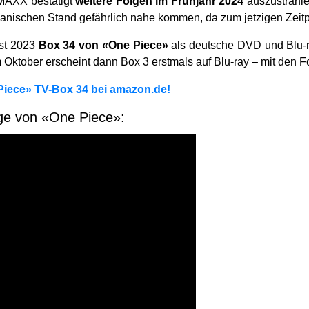
 MAXX bestätigt
weitere Folgen im Frühjahr 2024
auszustrahle
anischen Stand gefährlich nahe kommen, da zum jetzigen Zeitp
st 2023
Box 34 von «One Piece»
als deutsche DVD und Blu-ra
 Oktober erscheint dann Box 3 erstmals auf Blu-ray – mit den F
iece» TV-Box 34 bei amazon.de!
lge von «One Piece»: