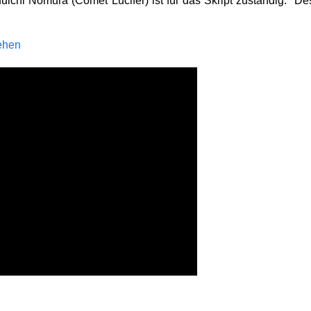
uuichi Nomura (Comet Lucifer) ist für das Skript zuständig. D
sehen