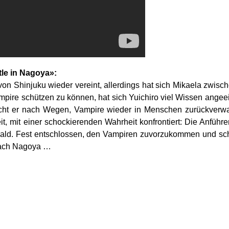
tle in Nagoya»:
 von Shinjuku wieder vereint, allerdings hat sich Mikaela zwis
Vampire schützen zu können, hat sich Yuichiro viel Wissen ang
cht er nach Wegen, Vampire wieder in Menschen zurückverw
t, mit einer schockierenden Wahrheit konfrontiert: Die Anfüh
ald. Fest entschlossen, den Vampiren zuvorzukommen und schl
nach Nagoya …