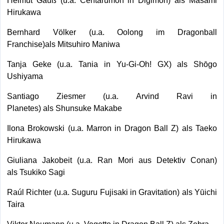
Helmut Gauß (u.a. Centarumon in Digimon) als Masami
Hirukawa
Bernhard Völker (u.a. Oolong im Dragonball
Franchise)als Mitsuhiro Maniwa
Tanja Geke (u.a. Tania in Yu-Gi-Oh! GX) als Shōgo
Ushiyama
Santiago Ziesmer (u.a. Arvind Ravi in
Planetes) als Shunsuke Makabe
Ilona Brokowski (u.a. Marron in Dragon Ball Z) als Taeko
Hirukawa
Giuliana Jakobeit (u.a. Ran Mori aus Detektiv Conan)
als Tsukiko Sagi
Raúl Richter (u.a. Suguru Fujisaki in Gravitation) als Yūichi
Taira