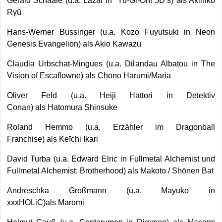
Gerald Schaale (u.a. Lazar in Yu-Gi-Oh! 5D’s) als Akihiko
Ryū
Hans-Werner Bussinger (u.a. Kozo Fuyutsuki in Neon
Genesis Evangelion) als Akio Kawazu
Claudia Urbschat-Mingues (u.a. Dilandau Albatou in The
Vision of Escaflowne) als Chōno Harumi/Maria
Oliver Feld (u.a. Heiji Hattori in Detektiv
Conan) als Hatomura Shinsuke
Roland Hemmo (u.a. Erzähler im Dragonball
Franchise) als Keīchi Ikari
David Turba (u.a. Edward Elric in Fullmetal Alchemist und
Fullmetal Alchemist: Brotherhood) als Makoto / Shōnen Bat
Andreschka Großmann (u.a. Mayuko in
xxxHOLiC)als Maromi