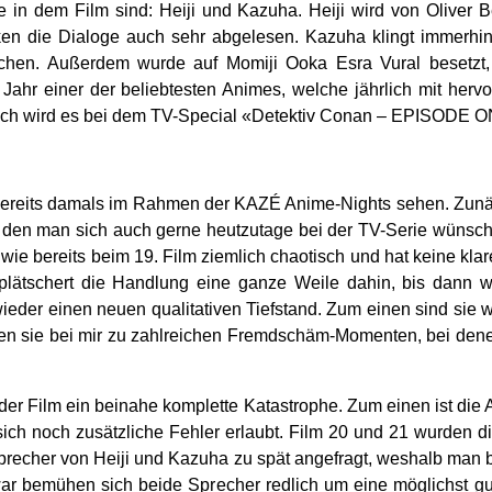
in dem Film sind: Heiji und Kazuha. Heiji wird von Oliver 
rken die Dialoge auch sehr abgelesen. Kazuha klingt immerhin
ochen. Außerdem wurde auf Momiji Ooka Esra Vural besetzt
Jahr einer der beliebtesten Animes, welche jährlich mit herv
tlich wird es bei dem TV-Special «Detektiv Conan – EPISODE 
bereits damals im Rahmen der KAZÉ Anime-Nights sehen. Zunäc
den man sich auch gerne heutzutage bei der TV-Serie wünschen
e bereits beim 19. Film ziemlich chaotisch und hat keine kla
lätschert die Handlung eine ganze Weile dahin, bis dann w
ieder einen neuen qualitativen Tiefstand. Zum einen sind sie wi
rten sie bei mir zu zahlreichen Fremdschäm-Momenten, bei dene
der Film ein beinahe komplette Katastrophe. Zum einen ist d
 sich noch zusätzliche Fehler erlaubt. Film 20 und 21 wurden
 Sprecher von Heiji und Kazuha zu spät angefragt, weshalb m
r bemühen sich beide Sprecher redlich um eine möglichst gut