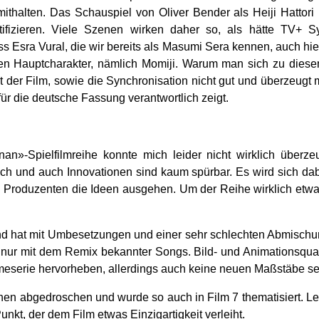
ithalten. Das Schauspiel von Oliver Bender als Heiji Hattori 
tifizieren. Viele Szenen wirken daher so, als hätte TV+ S
s Esra Vural, die wir bereits als Masumi Sera kennen, auch hie
n Hauptcharakter, nämlich Momiji. Warum man sich zu diesem S
t der Film, sowie die Synchronisation nicht gut und überzeugt m
r die deutsche Fassung verantwortlich zeigt.
an»-Spielfilmreihe konnte mich leider nicht wirklich übe
wach und auch Innovationen sind kaum spürbar. Es wird sich d
 Produzenten die Ideen ausgehen. Um der Reihe wirklich etwa
nd hat mit Umbesetzungen und einer sehr schlechten Abmischu
nur mit dem Remix bekannter Songs. Bild- und Animationsqual
meserie hervorheben, allerdings auch keine neuen Maßstäbe se
hen abgedroschen und wurde so auch in Film 7 thematisiert. Le
unkt, der dem Film etwas Einzigartigkeit verleiht.