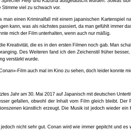
Sprecher Heiji und Kazuha ausgetauscht wurden. Sowas stört d
e Stimme viel zu schwach vor.
 da man einen Kriminalfall mit einem japanischen Kartenspiel
gen kann, was als nächstes passiert, da man gefühlt immer das
nte mich der Film unterhalten, wenn auch nur mäßig.
 die Kreativität, die es in den ersten Filmen noch gab. Man sc
oranging. Des Weiteren fand ich den Zeichenstil früher besser, 
g verstärkt wurde.
 Conan»-Film auch mal im Kino zu sehen, doch leider konnte mi
etztes Jahr am 30. Mai 2017 auf Japanisch mit deutschen Unterti
sser gefallen, obwohl der Inhalt vom Film gleich bleibt. Der 
ionszenen künstlich erzeugt. Die Musik ist jedoch wieder ein
t jedoch nicht sehr gut. Conan wird wie immer gepitcht und e