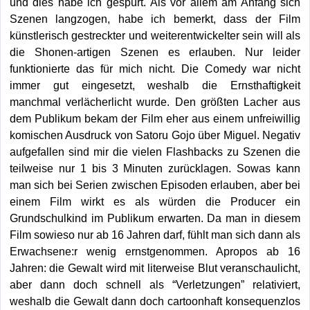
und dies habe ich gespürt. Als vor allem am Anfang sich
Szenen langzogen, habe ich bemerkt, dass der Film
künstlerisch gestreckter und weiterentwickelter sein will als
die Shonen-artigen Szenen es erlauben. Nur leider
funktionierte das für mich nicht. Die Comedy war nicht
immer gut eingesetzt, weshalb die Ernsthaftigkeit
manchmal verlächerlicht wurde. Den größten Lacher aus
dem Publikum bekam der Film eher aus einem unfreiwillig
komischen Ausdruck von Satoru Gojo über Miguel. Negativ
aufgefallen sind mir die vielen Flashbacks zu Szenen die
teilweise nur 1 bis 3 Minuten zurücklagen. Sowas kann
man sich bei Serien zwischen Episoden erlauben, aber bei
einem Film wirkt es als würden die Producer ein
Grundschulkind im Publikum erwarten. Da man in diesem
Film sowieso nur ab 16 Jahren darf, fühlt man sich dann als
Erwachsene:r wenig ernstgenommen. Apropos ab 16
Jahren: die Gewalt wird mit literweise Blut veranschaulicht,
aber dann doch schnell als “Verletzungen” relativiert,
weshalb die Gewalt dann doch cartoonhaft konsequenzlos