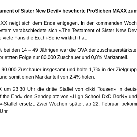
stament of Sister New Devil» bescherte ProSieben MAXX zu
MAXX neigt sich dem Ende entgegen. In der kommenden Woc
tern verabschiedete sich «The Testament of Sister New Devi
e viele Fans die Ecchi-Serie wirklich hat.
 bei den 14 – 49 Jährigen war die OVA der zuschauerstärkste 
orletzten Folge nur 80.000 Zuschauer und 0,8% Marktanteil.
h 90.000 Zuschauer insgesamt und holte 1,7% in der Zielgrup
und somit einen Marktanteil von 2,4% holen.
m 23:30 Uhr die dritte Staffel von «Ikki Tousen» in deuts
 of the End» den Sendeplatz von «High School DxD BorN» un
»-Staffel ersetzt. Zwei Wochen später, ab 22. Februar, beko
Uhr.