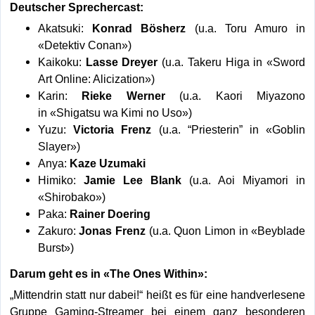
Deutscher Sprechercast:
Akatsuki:
Konrad Bösherz
(u.a. Toru Amuro in
«Detektiv Conan»)
Kaikoku:
Lasse Dreyer
(u.a. Takeru Higa in «Sword
Art Online: Alicization»)
Karin:
Rieke Werner
(u.a. Kaori Miyazono
in «Shigatsu wa Kimi no Uso»)
Yuzu:
Victoria Frenz
(u.a. “Priesterin” in «Goblin
Slayer»)
Anya:
Kaze Uzumaki
Himiko:
Jamie Lee Blank
(u.a. Aoi Miyamori in
«Shirobako»)
Paka:
Rainer Doe
ring
Zakuro:
Jonas Frenz
(u.a. Quon Limon in «Beyblade
Burst»)
Darum geht es in «The Ones Within»:
„Mittendrin statt nur dabei!“ heißt es für eine handverlesene
Gruppe Gaming-Streamer bei einem ganz besonderen