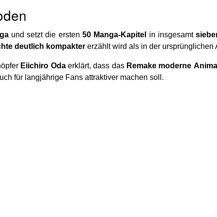
soden
aga
und setzt die ersten
50 Manga-Kapitel
in insgesamt
siebe
chte
deutlich
kompakter
erzählt wird als in der ursprünglichen
höpfer
Eiichiro Oda
erklärt, dass das
Remake
moderne
Anima
ch für langjährige Fans attraktiver machen soll.