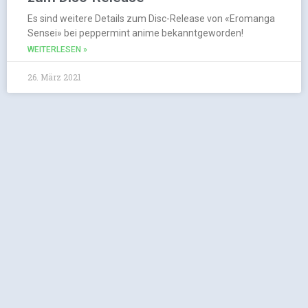
Es sind weitere Details zum Disc-Release von «Eromanga
Sensei» bei peppermint anime bekanntgeworden!
WEITERLESEN »
26. März 2021