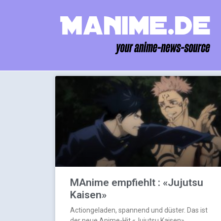
MAnime empfiehlt : «Jujutsu
Kaisen»
Actiongeladen, spannend und düster. Das ist
der neue Anime-Hit «Jujutsu Kaisen»…