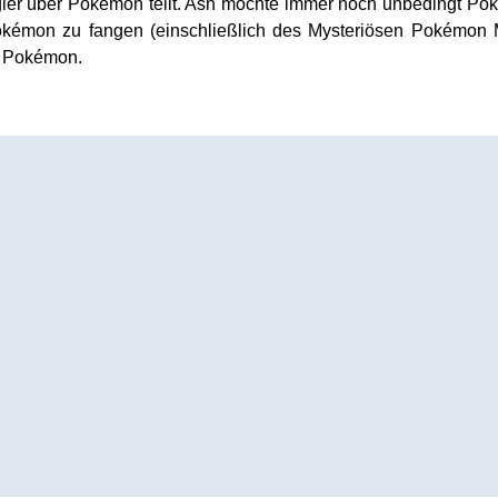
gier über Pokémon teilt. Ash möchte immer noch unbedingt Po
 Pokémon zu fangen (einschließlich des Mysteriösen Pokémon
r Pokémon.