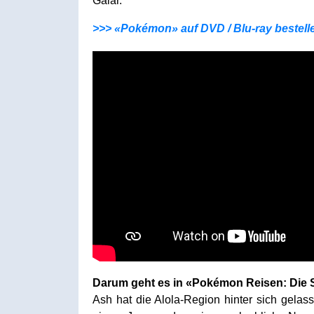
Galar.
>>> «Pokémon» auf DVD / Blu-ray bestell
Darum geht es in «Pokémon Reisen: Die S
Ash hat die Alola-Region hinter sich gelas