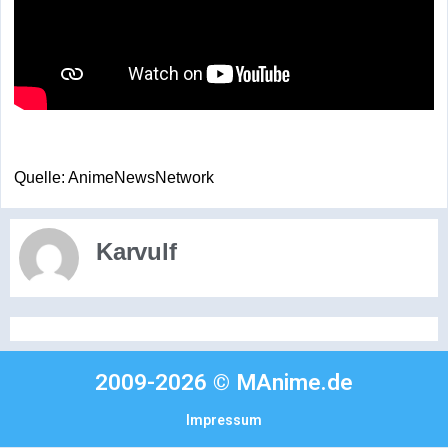
Quelle: AnimeNewsNetwork
Karvulf
2009-2026 © MAnime.de
Impressum