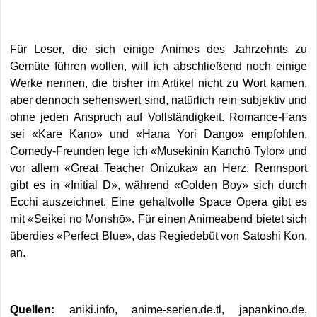
Für Leser, die sich einige Animes des Jahrzehnts zu
Gemüte führen wollen, will ich abschließend noch einige
Werke nennen, die bisher im Artikel nicht zu Wort kamen,
aber dennoch sehenswert sind, natürlich rein subjektiv und
ohne jeden Anspruch auf Vollständigkeit. Romance-Fans
sei «Kare Kano» und «Hana Yori Dango» empfohlen,
Comedy-Freunden lege ich «Musekinin Kanchō Tylor» und
vor allem «Great Teacher Onizuka» an Herz. Rennsport
gibt es in «Initial D», während «Golden Boy» sich durch
Ecchi auszeichnet. Eine gehaltvolle Space Opera gibt es
mit «Seikei no Monshō». Für einen Animeabend bietet sich
überdies «Perfect Blue», das Regiedebüt von Satoshi Kon,
an.
Quellen:
aniki.info
,
anime-serien.de.tl
,
japankino.de
,