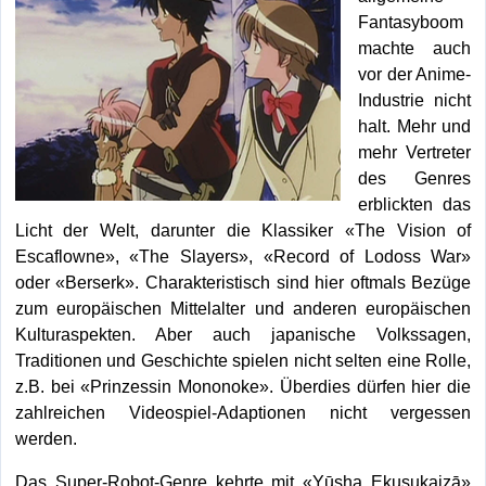
Fantasyboom
machte auch
vor der Anime-
Industrie nicht
halt. Mehr und
mehr Vertreter
des Genres
erblickten das
Licht der Welt, darunter die Klassiker «The Vision of
Escaflowne», «The Slayers», «Record of Lodoss War»
oder «Berserk». Charakteristisch sind hier oftmals Bezüge
zum europäischen Mittelalter und anderen europäischen
Kulturaspekten. Aber auch japanische Volkssagen,
Traditionen und Geschichte spielen nicht selten eine Rolle,
z.B. bei «Prinzessin Mononoke». Überdies dürfen hier die
zahlreichen Videospiel-Adaptionen nicht vergessen
werden.
Das Super-Robot-Genre kehrte mit «Yūsha Ekusukaizā»