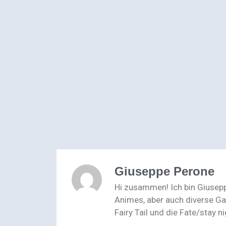
Giuseppe Perone
Hi zusammen! Ich bin Giusepp
Animes, aber auch diverse G
Fairy Tail und die Fate/stay n