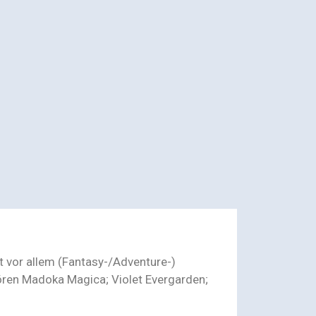
t vor allem (Fantasy-/Adventure-)
ren Madoka Magica; Violet Evergarden;