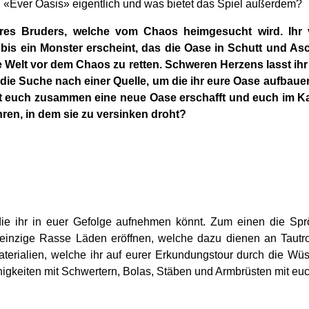
n «Ever Oasis» eigentlich und was bietet das Spiel außerdem?
res Bruders, welche vom Chaos heimgesucht wird. Ihr 
is ein Monster erscheint, das die Oase in Schutt und As
e Welt vor dem Chaos zu retten. Schweren Herzens lasst ih
ie Suche nach einer Quelle, um die ihr eure Oase aufbaue
it euch zusammen eine neue Oase erschafft und euch im Ka
ren, in dem sie zu versinken droht?
die ihr in euer Gefolge aufnehmen könnt. Zum einen die Sprö
 einzige Rasse Läden eröffnen, welche dazu dienen an Tautr
erialien, welche ihr auf eurer Erkundungstour durch die Wüst
ähigkeiten mit Schwertern, Bolas, Stäben und Armbrüsten mit eu