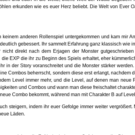
len erkunden wie es euer Herz beliebt. Die Welt von Ever Oas
och keinem anderen Rollenspiel untergekommen und kam mir Anf
eutlich gebessert. Ihr sammelt Erfahrung ganz klassisch wie
 nicht direkt nach dem Erjagen der Monster gutgeschrieben
d die EXP die ihr zu Beginn des Spiels erhaltet, eher kümmerl
ihr in der Story voranschreitet und die Monster stärker werd
ne Combos beherrscht, sondern diese erst erlangt, nachdem der 
endem Level immer mehr, und die Level, auf denen man neue 
igkeiten und Combos und wann man diese freischaltet charakte
 neue Combo bekommt, während man mit Charakter B auf Level 16
ch steigern, indem ihr euer Gefolge immer weiter vergrößert
 neue Läden.