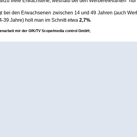
allzu viele Erwachsene, weshalb bei den Werberelevanten “nur
t bei den Erwachsenen zwischen 14 und 49 Jahren (auch Werbe
-39 Jahre) holt man im Schnitt etwa
2,7%
.
enarbeit mir der GfK/TV Scope/media control GmbH;