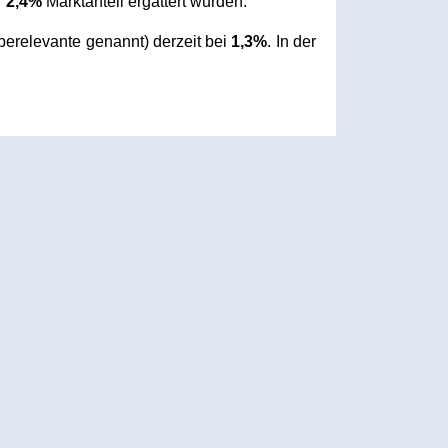
”
2,4%
Marktanteil ergattert wurden.
relevante genannt) derzeit bei
1,3%
. In der