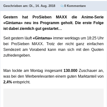
Geschrieben am:
Di., 14. Aug. 2018
0 Kommentare
Gestern hat ProSieben MAXX die Anime-Serie
«Gintama» neu ins Programm geholt. Die erste Folge
ist dabei ziemlich gut gestartet…
Seit gestern läuft
«Gintama»
immer werktags um 18:25 Uhr
bei ProSieben MAXX. Trotz der nicht ganz einfachen
Sendezeit am Vorabend kann man sich mit den Quoten
zufriedengeben.
replica watch online
best replica watch
buy
replica watch
hot sale replica watch
Man lockte am Montag insgesamt
130.000
Zuschauer an,
was bei den Werberelevanten einem guten Marktanteil von
2,4%
entspricht.