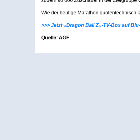
zudem 90’000 Zuschauer in der Zielgruppe vo
Wie der heutige Marathon quotentechnisch läu
>>> Jetzt «Dragon Ball Z»-TV-Box auf Blu
Quelle: AGF