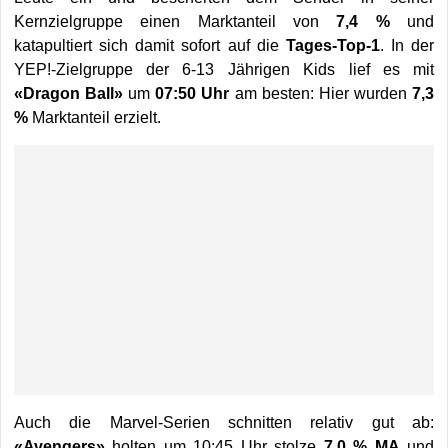
Kernzielgruppe einen Marktanteil von
7,4 %
und
katapultiert sich damit sofort auf die
Tages-Top-1
. In der
YEP!-Zielgruppe der 6-13 Jährigen Kids lief es mit
«Dragon Ball»
um
07:50 Uhr
am besten: Hier wurden
7,3
%
Marktanteil erzielt.
Auch die Marvel-Serien schnitten relativ gut ab:
«Avengers»
holten um 10:45 Uhr stolze
7,0 % MA
und