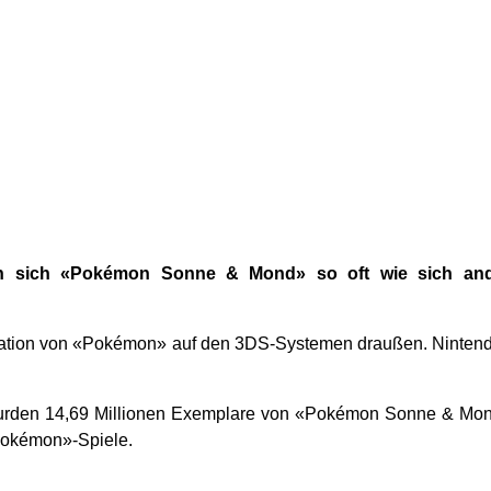
en sich «Pokémon Sonne & Mond» so oft wie sich and
ration von «Pokémon» auf den 3DS-Systemen draußen. Nintendo
den 14,69 Millionen Exemplare von «Pokémon Sonne & Mond» v
«Pokémon»-Spiele.