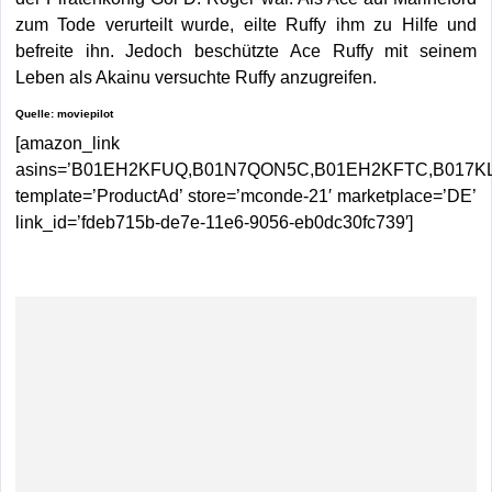
zum Tode verurteilt wurde, eilte Ruffy ihm zu Hilfe und
befreite ihn. Jedoch beschützte Ace Ruffy mit seinem
Leben als Akainu versuchte Ruffy anzugreifen.
Quelle: moviepilot
[amazon_link
asins=’B01EH2KFUQ,B01N7QON5C,B01EH2KFTC,B017K
template=’ProductAd’ store=’mconde-21′ marketplace=’DE’
link_id=’fdeb715b-de7e-11e6-9056-eb0dc30fc739′]