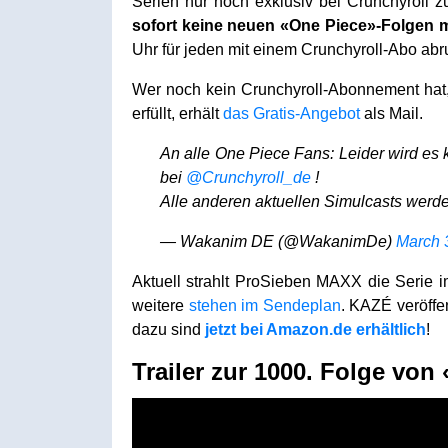
Serien nur noch exklusiv bei Crunchyroll
sofort keine neuen «One Piece»-Folgen
Uhr für jeden mit einem Crunchyroll-Abo abru
Wer noch kein Crunchyroll-Abonnement hat,
erfüllt, erhält
das Gratis-Angebot
als Mail.
An alle One Piece Fans: Leider wird e
bei
@Crunchyroll_de
!
Alle anderen aktuellen Simulcasts werd
— Wakanim DE (@WakanimDe)
March 
Aktuell strahlt ProSieben MAXX die Serie 
weitere
stehen im Sendeplan
. KAZÉ veröffe
dazu sind
jetzt bei Amazon.de erhältlich
!
Trailer zur 1000. Folge von