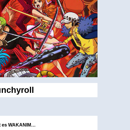
unchyroll
ifft es WAKANIM…