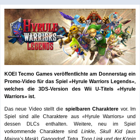
KOEI Tecmo Games veröffentlichte am Donnerstag ein
Promo-Video für das Spiel
«
Hyrule Warriors Legends
»
,
welches die 3DS-Version des Wii U-Titels
«
Hyrule
Warriors
»
ist.
Das neue Video stellt die
spielbaren Charaktere
vor. Im
Spiel sind alle Charaktere aus
«
Hyrule Warriors
»
und
dessen DLCs enthalten. Weitere, neu im Spiel
vorkommende Charaktere sind
Linkle, Skull Kid (aus
Majora’s Mask), Ganondorf, Tetra, Toon Link und der König