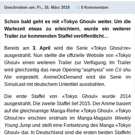
Geschrieben am:
Fr., 16. März 2018
0 Kommentare
Schon bald geht es mit «Tokyo Ghoul» weiter. Um die
Wartezeit etwas zu erleichtern, wurde ein weiterer
Trailer zur kommenden Staffel veröffentlicht…
Bereits am
3. April
wird die Serie «Tokyo Ghoul:re»
ausgestrahlt. Nun stellte die offizielle Website von «Tokyo
Ghoul» einen weiteren Trailer zur Verfügung. Im Trailer
wird gleichzeitig das neue Opening “asphyxia” von
Cö shu
Nie
vorgestellt.
AnimeOnDemand
wird die Serie im
Simulcast mit deutschem Untertitel ausstrahlen.
Die erste Staffel von «Tokyo Ghoul» wurde 2014
ausgestrahlt. Die zweite Staffel lief 2015. Der Anime basiert
auf die gleichnamige Manga-Reihe «Tokyo Ghoul». «Tokyo
Ghoul:re» erschien erstmals im Manga-Magazin
Weekly
Young Jump
und stellt eine Fortsetzung des Manga «Tokyo
Ghoul» dar. In Deutschland sind die ersten beiden Staffeln