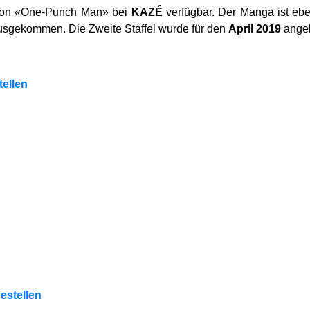
el von «One-Punch Man» bei
KAZÉ
verfügbar. Der Manga ist ebe
usgekommen. Die Zweite Staffel wurde für den
April 2019
ange
ellen
estellen