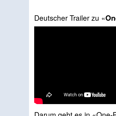
Deutscher Trailer zu «
On
Darum geht es in «One-