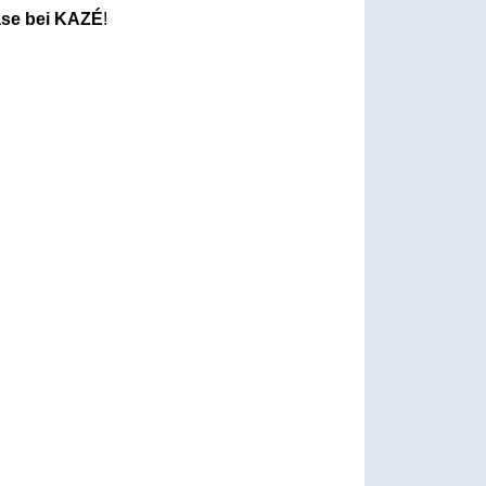
ase bei KAZÉ
!