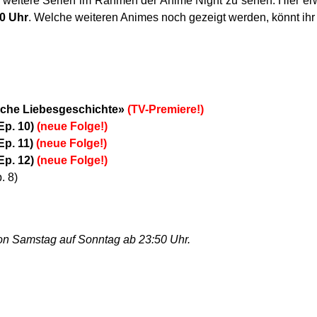
r weitere Serien im Rahmen der Anime Night zu sehen. Hier er
0 Uhr
. Welche weiteren Animes noch gezeigt werden, könnt ihr
liche Liebesgeschichte»
(TV-Premiere!)
Ep. 10)
(neue Folge!)
Ep. 11)
(neue Folge!)
Ep. 12)
(neue Folge!)
. 8)
on Samstag auf Sonntag ab 23:50 Uhr.