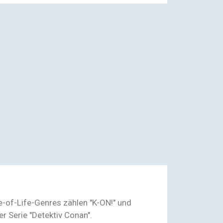
e-of-Life-Genres zählen "K-ON!" und
r Serie "Detektiv Conan".