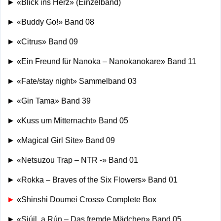
► «Blick ins Herz» (Einzelband)
► «Buddy Go!» Band 08
► «Citrus» Band 09
► «Ein Freund für Nanoka – Nanokanokare» Band 11
► «Fate/stay night» Sammelband 03
► «Gin Tama» Band 39
► «Kuss um Mitternacht» Band 05
► «Magical Girl Site» Band 09
► «Netsuzou Trap – NTR -» Band 01
► «Rokka – Braves of the Six Flowers» Band 01
►
«Shinshi Doumei Cross» Complete Box
► «Siúil, a Rún – Das fremde Mädchen» Band 05