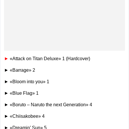
►
«Attack on Titan Deluxe» 1 (Hardcover)
► «Barrage» 2
► «Bloom into you» 1
► «Blue Flag» 1
► «Boruto – Naruto the next Generation» 4
► «Chiisakobee» 4
► «Dreamin’ Sun» 5