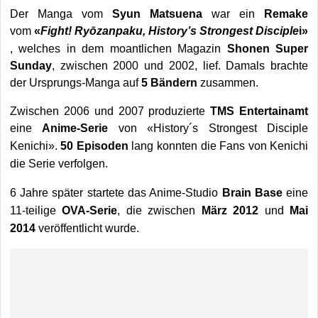
Der Manga vom
Syun Matsuena
war ein
Remake
vom
«
Fight! Ryōzanpaku, History’s Strongest Disciple
i»
, welches in dem moantlichen Magazin
Shonen Super
Sunday
, zwischen 2000 und 2002, lief. Damals brachte
der Ursprungs-Manga auf
5 Bändern
zusammen.
Zwischen 2006 und 2007 produzierte
TMS Entertainamt
eine
Anime-Serie
von
«History´s Strongest Disciple
Kenichi».
50 Episoden
lang konnten die Fans von Kenichi
die Serie verfolgen.
6 Jahre später startete das Anime-Studio
Brain Base
eine
11-teilige
OVA-Serie
, die zwischen
März 2012
und
Mai
2014
veröffentlicht wurde.