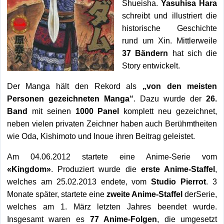
Shueisha.
Yasuhisa Hara
schreibt und illustriert die
historische Geschichte
rund um Xin. Mittlerweile
37 Bändern
hat sich die
Story entwickelt.
Der Manga hält den Rekord als
„von den meisten
Personen gezeichneten Manga“
. Dazu wurde der
26.
Band
mit seinen
1000 Panel
komplett neu gezeichnet,
neben vielen privaten Zeichner haben auch Berühmtheiten
wie Oda, Kishimoto und Inoue ihren Beitrag geleistet.
Am 04.06.2012 startete eine Anime-Serie vom
«Kingdom»
. Produziert wurde die
erste Anime-Staffel
,
welches am 25.02.2013 endete, vom
Studio Pierrot
. 3
Monate später, startete eine
zweite Anime-Staffel
derSerie,
welches am 1. März letzten Jahres beendet wurde.
Insgesamt waren es
77 Anime-Folgen
, die umgesetzt