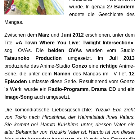
wurde. In genau
27 Bändern
endete die Geschichte des
Mangas.
Zwischen dem
März
und
Juni 2012
erschienen, unter dem
Titel
«
A Town Where You Live: Twilight Intersection
»
,
sog. OVAs. Die
beiden OVAs
wurden vom Studio
Tatsunoko Production
umgesetzt. Im
Juli 2013
produzierte das Anime-Studio
Gonzo
eine
richtige
Anime-
Serie, die unter dem
Namen
des Mangas im TV lief.
12
Episoden
umfasste diese Serie. Resultierend vom Gonzo
´s Werk, wurde ein R
adio-Programm, Drama CD
und
ein
Image-Song
auch umgesetzt.
Die komöndiatische Liebesgeschichte:
Yuzuki Eba zieht
von Tokio nach Hiroshima, der Heimatstadt ihres Vaters.
Sie kommt bei Haruto Kirishima unter, dessen Vater ein
alter Bekannter von Yuzukis Vater ist. Haruto ist von dieser